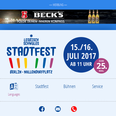
— WERBUNG —
Stadtfest
Bühnen
Service
S
Languages
F
M
T