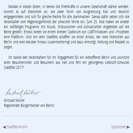
Gerade in diesen Zeiten, in denen die Fliehkräfte in unserer Gesellschaft stärker werden,
kommt es auf Menschen an, die jeder Form von Ausgrenzung klar und deutlich
entgegentreten und sich für gleiche Rechte für alle starkmachen. Genau dafür setzen sich die
Veranstalter vom Regenbogenfonds der schwulen Wirte ein. Zum 25. Mal haben sie wieder
ein vielfältiges Programm mit Musik, Diskussionen und kulinarischen Angeboten auf die
Beine gestellt. Erneut bieten sie einem breiten Spektrum von LGBTInitiativen und -Projekten
eine Plattform. Und mit dem Stadtfest schaffen sie einen Anlass, der viele Menschen aus
Berlin und weit darüber hinaus zusammenbringt und dazu ermutigt, Haltung und Respekt zu
zeigen.
Ich danke den Veranstaltern für ihr Engagement für ein weltoffenes Berlin und wünsche
allen Besucherinnen und Besuchern aus nah und fern ein gelungenes Lesbisch-schwules
Stadtfest 2017!
Michael Müller
Regierender Bürgermeister von Berlin
◀ Stadtfest-Archiv
Sponsoren ▶