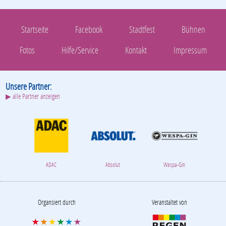
Startseite
Facebook
Stadtfest
Bühnen
Fotos
Hilfe/Service
Kontakt
Impressum
Unsere Partner:
▶ alle Partner anzeigen
ADAC
Absolut
Wespa-Gin
Organsiert durch
Veranstaltet von