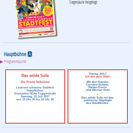
Siegessäule beigelegt.
Hauptbühne
:
A
▶ Programmpunkt
Thema 2017
Das wilde Sofa
Ich bin dein Volk!
Die Promi-Talkshow
Mit den Gästen
Carsten Schatz,
Stefan Evers
Lesbisch-schwules Stadtfest
und Werner Graf
Hauptbühne
Eisenacher-/Ecke Fuggerstraße
*
Samstag, 15.Juli 2017
Das wilde Sofa ist das
von 15 Uhr 30 bis 16 Uhr 30
politische Highlight
des Stadtfestes.