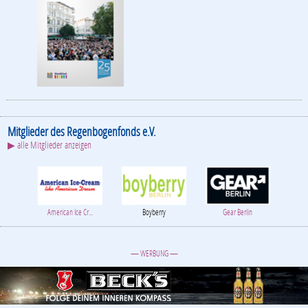
Mitglieder des Regenbogenfonds e.V.
▶ alle Mitglieder anzeigen
American Ice Cr...
Boyberry
Gear Berlin
— WERBUNG —